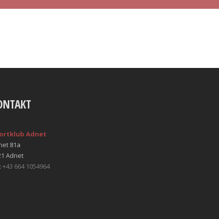
ONTAKT
ortklub Adnet
net 81a
21 Adnet
:
+43 664 1054964