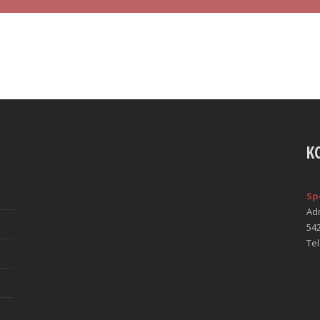
K
Sp
Ad
54
Tel