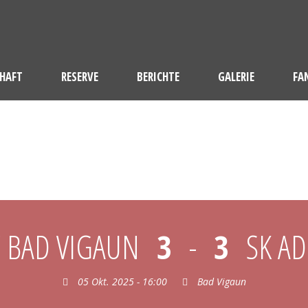
HAFT
RESERVE
BERICHTE
GALERIE
FA
VIGAUN ADNET
 BAD VIGAUN
3
-
3
SK A
05 Okt. 2025 - 16:00
Bad Vigaun