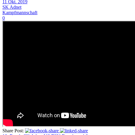
11 Okt. 2019
SK Adnet
Kampfmannschaft
0
Share Post: