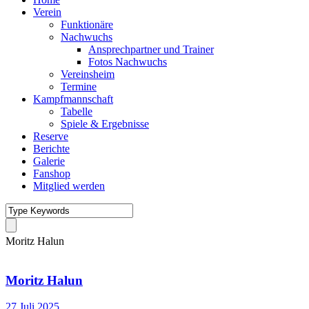
Verein
Funktionäre
Nachwuchs
Ansprechpartner und Trainer
Fotos Nachwuchs
Vereinsheim
Termine
Kampfmannschaft
Tabelle
Spiele & Ergebnisse
Reserve
Berichte
Galerie
Fanshop
Mitglied werden
Moritz Halun
Moritz Halun
27 Juli 2025